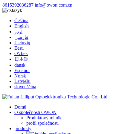
8615392036287
info@owon.com.cn
Jazyk
Čeština
English
اردو
فارسی
Lietuvių
Eesti
O'zbek
日本語
dansk
Español
Norsk
Latviešu
slovenščina
Domů
O společnosti OWON
Produktový milník
profil společnosti
produkty