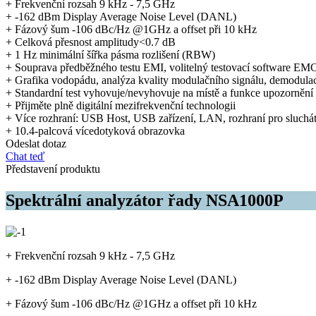
+ Frekvenční rozsah 9 kHz - 7,5 GHz
+ -162 dBm Display Average Noise Level (DANL)
+ Fázový šum -106 dBc/Hz @1GHz a offset při 10 kHz
+ Celková přesnost amplitudy<0.7 dB
+ 1 Hz minimální šířka pásma rozlišení (RBW)
+ Souprava předběžného testu EMI, volitelný testovací software EM
+ Grafika vodopádu, analýza kvality modulačního signálu, demodulace
+ Standardní test vyhovuje/nevyhovuje na místě a funkce upozornění
+ Přijměte plně digitální mezifrekvenční technologii
+ Více rozhraní: USB Host, USB zařízení, LAN, rozhraní pro sluch
+ 10.4-palcová vícedotyková obrazovka
Odeslat dotaz
Chat teď
Představení produktu
Spektrální analyzátor řady NSA1000P
+ Frekvenční rozsah 9 kHz - 7,5 GHz
+ -162 dBm Display Average Noise Level (DANL)
+ Fázový šum -106 dBc/Hz @1GHz a offset při 10 kHz