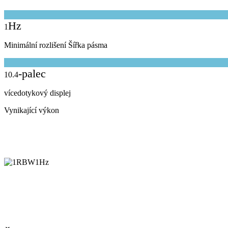
Hz
1
Minimální rozlišení Šířka pásma
-palec
10.4
vícedotykový displej
Vynikající výkon