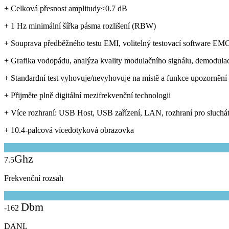
+ Celková přesnost amplitudy<0.7 dB
+ 1 Hz minimální šířka pásma rozlišení (RBW)
+ Souprava předběžného testu EMI, volitelný testovací software EM
+ Grafika vodopádu, analýza kvality modulačního signálu, demodulace
+ Standardní test vyhovuje/nevyhovuje na místě a funkce upozornění
+ Přijměte plně digitální mezifrekvenční technologii
+ Více rozhraní: USB Host, USB zařízení, LAN, rozhraní pro sluch
+ 10.4-palcová vícedotyková obrazovka
Ghz
7.5
Frekvenční rozsah
Dbm
-162
DANL