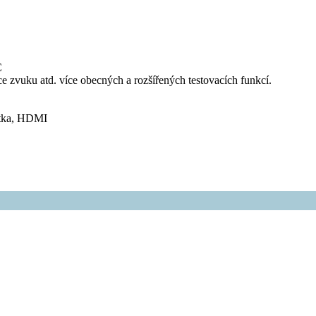
C
 zvuku atd. více obecných a rozšířených testovacích funkcí.
átka, HDMI