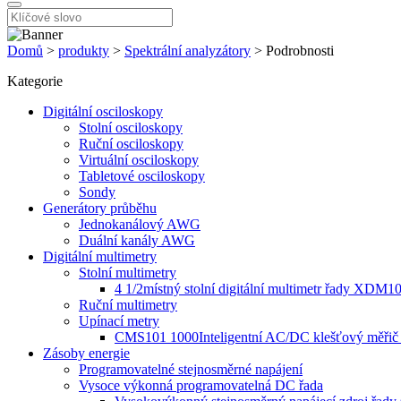
Domů
>
produkty
>
Spektrální analyzátory
>
Podrobnosti
Kategorie
Digitální osciloskopy
Stolní osciloskopy
Ruční osciloskopy
Virtuální osciloskopy
Tabletové osciloskopy
Sondy
Generátory průběhu
Jednokanálový AWG
Duální kanály AWG
Digitální multimetry
Stolní multimetry
4 1/2místný stolní digitální multimetr řady XDM1
Ruční multimetry
Upínací metry
CMS101 1000Inteligentní AC/DC klešťový měřič 
Zásoby energie
Programovatelné stejnosměrné napájení
Vysoce výkonná programovatelná DC řada