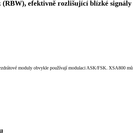
(RBW), efektivně rozlišující blízké signály
bezdrátové moduly obvykle používají modulaci ASK/FSK. XSA800 může
u