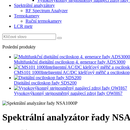
Vysokovýkonný stejnosměrný napájecí zdroj řa
Spektrální analyzátory
RF Spectrum Analyzer
Termokamery
Ruční termokamery
LCR metr
Poslední produkty
Multifunkční digitální osciloskop 4. generace řady ADS3000
CMS101 1000Inteligentní AC/DC klešťový měřič a osciloskop
Digitální osciloskop řady SDS200
Vysokovýkonný stejnosměrný napájecí zdroj řady OWH67
Spektrální analyzátor řady NS