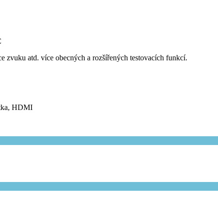
C
 zvuku atd. více obecných a rozšířených testovacích funkcí.
átka, HDMI