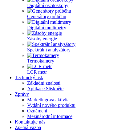
Digitální osciloskopy
Generátory průběhu
Digitální multimetry
Zásoby energie
Spektrální analyzátory
Termokamery
LCR metr
Technický tisk
Základní znalosti
Aplikace Stiskněte
Zprávy
Marketingová aktivita
Vydání nového produktu
Oznámení
Mezinárodní informace
Kontaktujte nás
Zpětná vazba